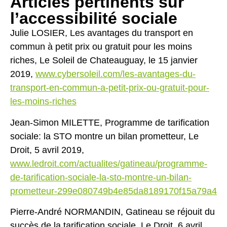
Articles pertinents sur
l’accessibilité sociale
Julie LOSIER, Les avantages du transport en
commun à petit prix ou gratuit pour les moins
riches, Le Soleil de Chateauguay, le 15 janvier
2019,
www.cybersoleil.com/les-avantages-du-
transport-en-commun-a-petit-prix-ou-gratuit-pour-
les-moins-riches
Jean-Simon MILETTE, Programme de tarification
sociale: la STO montre un bilan prometteur, Le
Droit, 5 avril 2019,
www.ledroit.com/actualites/gatineau/programme-
de-tarification-sociale-la-sto-montre-un-bilan-
prometteur-299e080749b4e85da8189170f15a79a4
Pierre-André NORMANDIN, Gatineau se réjouit du
succès de la tarification sociale, Le Droit, 6 avril