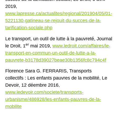
2019,
www.lapresse.ca/actualites/regional/201904/05/01-
5221130-gatineau-se-rejouit-du-succes-de-la-
tarification-sociale.php
Le transport, un outil de lutte à la pauvreté, Journal
er
le Droit, 1
mai 2019,
www.ledroit.com/affaires/le-
transport-en-commun-un-outil-de-lutte-a-la-
pauvrete-b3178d39027beae30b1356fc8c794c4f
Florence Sara G. FERRARIS, Transports
collectifs : Les enfants pauvres de la mobilité, Le
Devoir, 12 déembre 2016,
www.ledevoir.com/societe/transports-
urbanisme/486928/les-enfants-pauvres-de-la-
mobilite